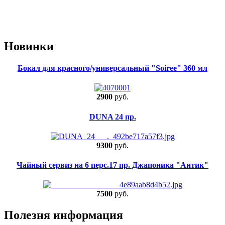
Новинки
Бокал для красного/универсальный "Soiree" 360 мл
2900
руб.
DUNA 24 пр.
9300
руб.
Чайный сервиз на 6 перс.17 пр. Джапоника "Антик"
7500
руб.
Полезня информация