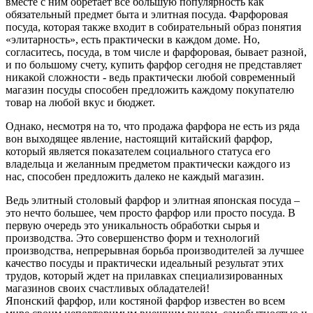
вместе с ним обретает все большую популярность как
обязательный предмет быта и элитная посуда. Фарфоровая
посуда, которая также входит в собирательный образ понятия
«элитарность», есть практически в каждом доме. Но,
согласитесь, посуда, в том числе и фарфоровая, бывает разной,
и по большому счету, купить фарфор сегодня не представляет
никакой сложности - ведь практически любой современный
магазин посуды способен предложить каждому покупателю
товар на любой вкус и бюджет.
Однако, несмотря на то, что продажа фарфора не есть из ряда
вон выходящее явление, настоящий китайский фарфор,
который является показателем социального статуса его
владельца и желанным предметом практически каждого из
нас, способен предложить далеко не каждый магазин.
Ведь элитный столовый фарфор и элитная японская посуда –
это нечто большее, чем просто фарфор или просто посуда. В
первую очередь это уникальность обработки сырья и
производства. Это совершенство форм и технологий
производства, непрерывная борьба производителей за лучшее
качество посуды и практически идеальный результат этих
трудов, который ждет на прилавках специализированных
магазинов своих счастливых обладателей!
Японский фарфор, или костяной фарфор известен во всем