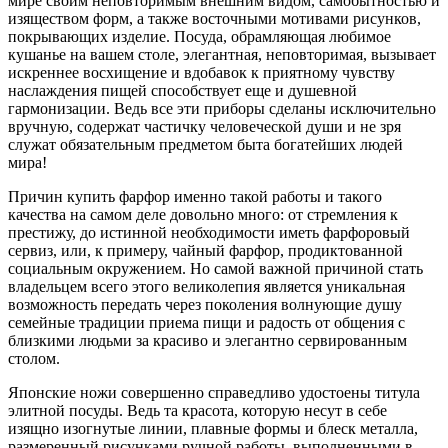
мире своим неповторимым внешним видом, самобытностью и
изяществом форм, а также восточными мотивами рисунков,
покрывающих изделие. Посуда, обрамляющая любимое
кушанье на вашем столе, элегантная, неповторимая, вызывает
искреннее восхищение и вдобавок к приятному чувству
наслаждения пищей способствует еще и душевной
гармонизации. Ведь все эти приборы сделаны исключительно
вручную, содержат частичку человеческой души и не зря
служат обязательным предметом быта богатейших людей
мира!
Причин купить фарфор именно такой работы и такого
качества на самом деле довольно много: от стремления к
престижу, до истинной необходимости иметь фарфоровый
сервиз, или, к примеру, чайный фарфор, продиктованной
социальным окружением. Но самой важной причиной стать
владельцем всего этого великолепия является уникальная
возможность передать через поколения волнующие душу
семейные традиции приема пищи и радость от общения с
близкими людьми за красиво и элегантно сервированным
столом.
Японские ножи совершенно справедливо удостоены титула
элитной посуды. Ведь та красота, которую несут в себе
изящно изогнутые линии, плавные формы и блеск металла,
размеренный рисунками ручной работы, выполненными в