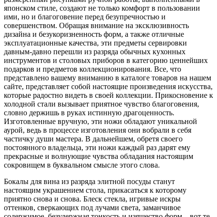
японском стиле, создают не только комфорт в пользовании
ими, но и благоговение перед безупречностью и
совершенством. Обращая внимание на эксклюзивность
дизайна и безукоризненность форм, а также отличные
эксплуатационные качества, эти предметы сервировки
давным-давно перешли из разряда обычных кухонных
инструментов и столовых приборов в категорию ценнейших
подарков и предметов коллекционирования. Все, что
представлено вашему вниманию в каталоге товаров на нашем
сайте, представляет собой настоящие произведения искусства,
которые радостно видеть в своей коллекции. Прикосновение к
холодной стали вызывает приятное чувство благоговения,
словно держишь в руках истинную драгоценность.
Изготовленные вручную, эти ножи обладают уникальной
аурой, ведь в процессе изготовления они вобрали в себя
частичку души мастера. В дальнейшем, обретя своего
постоянного владельца, эти ножи каждый раз дарят ему
прекрасные и волнующие чувства обладания настоящим
сокровищем в буквальном смысле этого слова.
Бокалы для вина из разряда элитной посуды станут
настоящим украшением стола, прикасаться к которому
приятно снова и снова. Блеск стекла, игривые искры
оттенков, сверкающих под лучами света, заманчивое
содержимое, безудержная тонкость и изящество форм – вот те